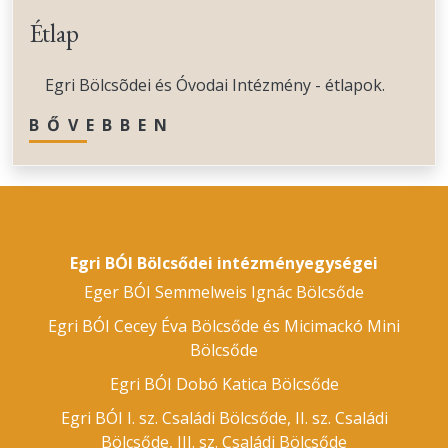
Étlap
Egri Bölcsõdei és Óvodai Intézmény - étlapok.
BŐVEBBEN
Egri BÓI Bölcsődei intézményegységei
Eger BÓI Semmelweis Ignác Bölcsőde
Egri BÓI Cecey Éva Bölcsőde és Micimackó Mini
Bölcsőde
Egri BÓI Dobó Katica Bölcsőde
Egri BÓI I. sz. Családi Bölcsőde, II. sz. Családi
Bölcsőde, III. sz. Családi Bölcsőde