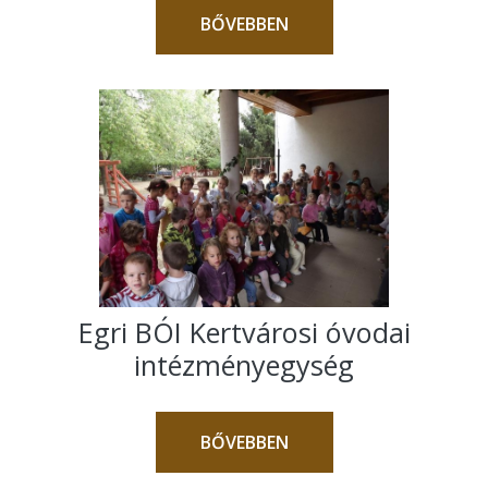
BŐVEBBEN
Egri BÓI Kertvárosi óvodai
intézményegység
BŐVEBBEN