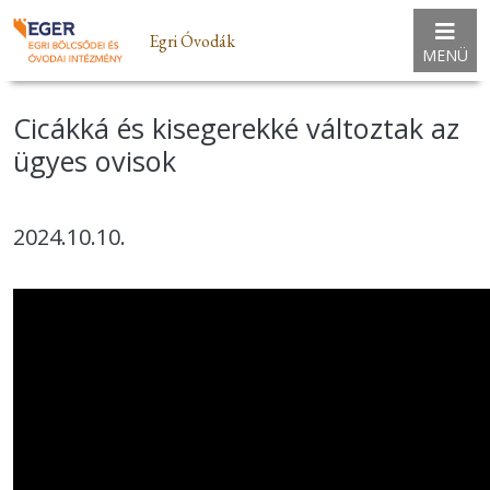
Egri Óvodák
MENÜ
Cicákká és kisegerekké változtak az
ügyes ovisok
2024.10.10.