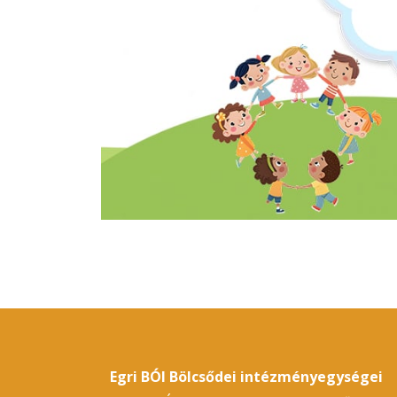
Egri BÓI Bölcsődei intézményegységei