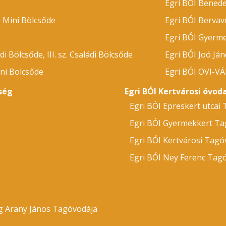
Egri BÓI Bened
ó Mini Bölcsőde
Egri BÓI Bervav
Egri BÓI Gyerm
ádi Bölcsőde, III. sz. Családi Bölcsőde
Egri BÓI Joó Já
ni Bolcsőde
Egri BÓI OVI-V
ség
Egri BÓI Kertvárosi óvo
Egri BÓI Epreskert utcai
Egri BÓI Gyermekkert Ta
Egri BÓI Kertvárosi Tagó
Egri BÓI Ney Ferenc Tag
g Arany János Tagóvodája