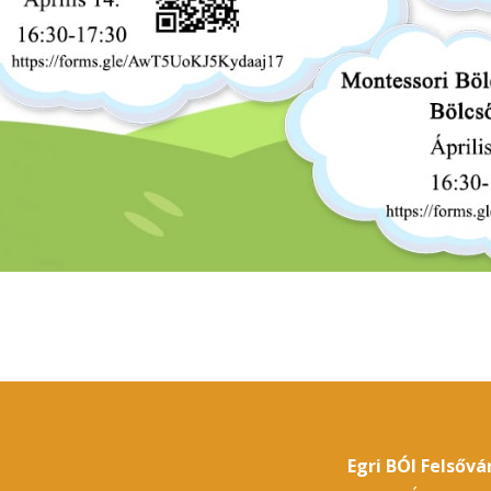
Egri BÓI Felsőv