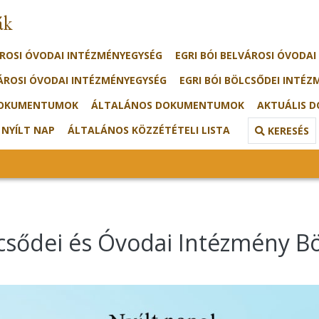
ák
ÁROSI ÓVODAI INTÉZMÉNYEGYSÉG
EGRI BÓI BELVÁROSI ÓVODA
VÁROSI ÓVODAI INTÉZMÉNYEGYSÉG
EGRI BÓI BÖLCSŐDEI INTÉZ
DOKUMENTUMOK
ÁLTALÁNOS DOKUMENTUMOK
AKTUÁLIS 
 NYÍLT NAP
ÁLTALÁNOS KÖZZÉTÉTELI LISTA
KERESÉS
ölcsődei és Óvodai Intézmény B