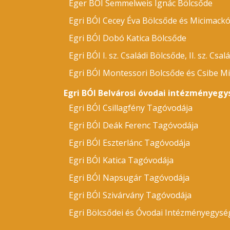
Eger BÓI Semmelweis Ignác Bölcsőde
Egri BÓI Cecey Éva Bölcsőde és Micimack
Egri BÓI Dobó Katica Bölcsőde
Egri BÓI I. sz. Családi Bölcsőde, II. sz. Csal
Egri BÓI Montessori Bolcsőde és Csibe Mi
Egri BÓI Belvárosi óvodai intézményegy
Egri BÓI Csillagfény Tagóvodája
Egri BÓI Deák Ferenc Tagóvodája
Egri BÓI Eszterlánc Tagóvodája
Egri BÓI Katica Tagóvodája
Egri BÓI Napsugár Tagóvodája
Egri BÓI Szivárvány Tagóvodája
Egri Bölcsődei és Óvodai Intézményegysé