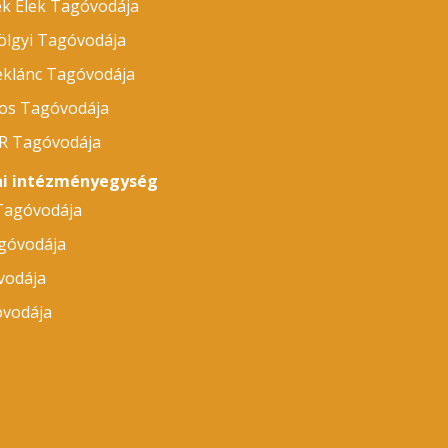
ek Elek Tagóvodája
ölgyi Tagóvodája
eklánc Tagóvodája
nos Tagóvodája
ÁR Tagóvodája
dai intézményegység
 Tagóvodája
góvodája
vodája
óvodája