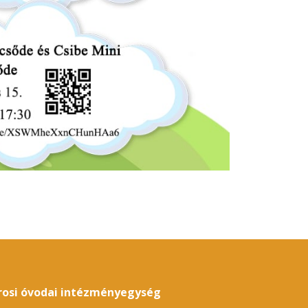
árosi óvodai intézményegység