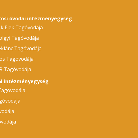
árosi óvodai intézményegység
ek Elek Tagóvodája
ölgyi Tagóvodája
eklánc Tagóvodája
nos Tagóvodája
ÁR Tagóvodája
dai intézményegység
 Tagóvodája
góvodája
vodája
óvodája