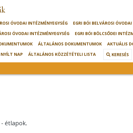
ák
ÁROSI ÓVODAI INTÉZMÉNYEGYSÉG
EGRI BÓI BELVÁROSI ÓVODA
VÁROSI ÓVODAI INTÉZMÉNYEGYSÉG
EGRI BÓI BÖLCSŐDEI INTÉZ
DOKUMENTUMOK
ÁLTALÁNOS DOKUMENTUMOK
AKTUÁLIS 
 NYÍLT NAP
ÁLTALÁNOS KÖZZÉTÉTELI LISTA
KERESÉS
- étlapok.