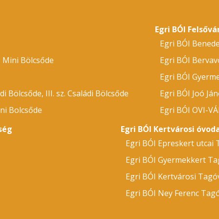
Egri BÓI Felsőv
Egri BÓI Bened
ó Mini Bölcsőde
Egri BÓI Bervav
Egri BÓI Gyerm
ádi Bölcsőde, III. sz. Családi Bölcsőde
Egri BÓI Joó Já
ni Bolcsőde
Egri BÓI OVI-V
ség
Egri BÓI Kertvárosi óvo
Egri BÓI Epreskert utcai
Egri BÓI Gyermekkert Ta
Egri BÓI Kertvárosi Tagó
Egri BÓI Ney Ferenc Tag